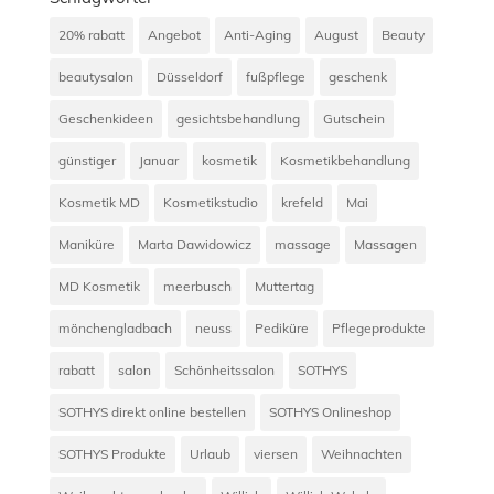
20% rabatt
Angebot
Anti-Aging
August
Beauty
beautysalon
Düsseldorf
fußpflege
geschenk
Geschenkideen
gesichtsbehandlung
Gutschein
günstiger
Januar
kosmetik
Kosmetikbehandlung
Kosmetik MD
Kosmetikstudio
krefeld
Mai
Maniküre
Marta Dawidowicz
massage
Massagen
MD Kosmetik
meerbusch
Muttertag
mönchengladbach
neuss
Pediküre
Pflegeprodukte
rabatt
salon
Schönheitssalon
SOTHYS
SOTHYS direkt online bestellen
SOTHYS Onlineshop
SOTHYS Produkte
Urlaub
viersen
Weihnachten