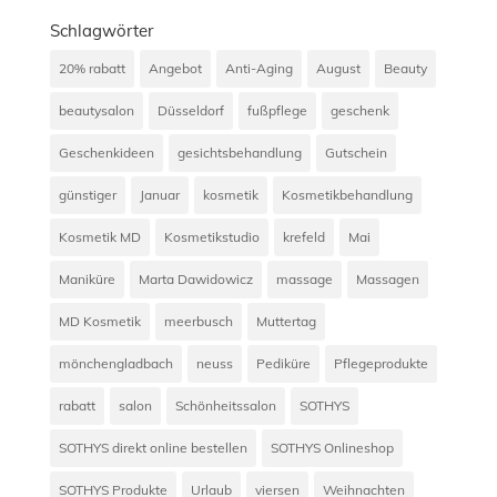
Schlagwörter
20% rabatt
Angebot
Anti-Aging
August
Beauty
beautysalon
Düsseldorf
fußpflege
geschenk
Geschenkideen
gesichtsbehandlung
Gutschein
günstiger
Januar
kosmetik
Kosmetikbehandlung
Kosmetik MD
Kosmetikstudio
krefeld
Mai
Maniküre
Marta Dawidowicz
massage
Massagen
MD Kosmetik
meerbusch
Muttertag
mönchengladbach
neuss
Pediküre
Pflegeprodukte
rabatt
salon
Schönheitssalon
SOTHYS
SOTHYS direkt online bestellen
SOTHYS Onlineshop
SOTHYS Produkte
Urlaub
viersen
Weihnachten