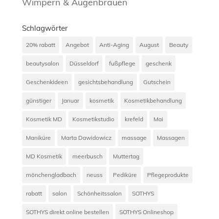
Wimpern & Augenbrauen
Schlagwörter
20% rabatt
Angebot
Anti-Aging
August
Beauty
beautysalon
Düsseldorf
fußpflege
geschenk
Geschenkideen
gesichtsbehandlung
Gutschein
günstiger
Januar
kosmetik
Kosmetikbehandlung
Kosmetik MD
Kosmetikstudio
krefeld
Mai
Maniküre
Marta Dawidowicz
massage
Massagen
MD Kosmetik
meerbusch
Muttertag
mönchengladbach
neuss
Pediküre
Pflegeprodukte
rabatt
salon
Schönheitssalon
SOTHYS
SOTHYS direkt online bestellen
SOTHYS Onlineshop