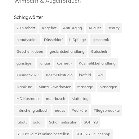
Wimpern & Augenbrauen
Schlagwörter
20% rabatt
Angebot
Anti-Aging
August
Beauty
beautysalon
Düsseldorf
fußpflege
geschenk
Geschenkideen
gesichtsbehandlung
Gutschein
günstiger
Januar
kosmetik
Kosmetikbehandlung
Kosmetik MD
Kosmetikstudio
krefeld
Mai
Maniküre
Marta Dawidowicz
massage
Massagen
MD Kosmetik
meerbusch
Muttertag
mönchengladbach
neuss
Pediküre
Pflegeprodukte
rabatt
salon
Schönheitssalon
SOTHYS
SOTHYS direkt online bestellen
SOTHYS Onlineshop