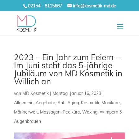
02154 - 8115667
info@kosmetik-md.de
2023 – Ein Jahr zum Feiern –
Im Juni steht das 5-jährige
Jubiläum von MD Kosmetik in
Willich an
von
MD Kosmetik
|
Montag, Januar 16, 2023
|
Allgemein
,
Angebote
,
Anti-Aging
,
Kosmetik
,
Maniküre
,
Männerwelt
,
Massagen
,
Pediküre
,
Waxing
,
Wimpern &
Augenbrauen