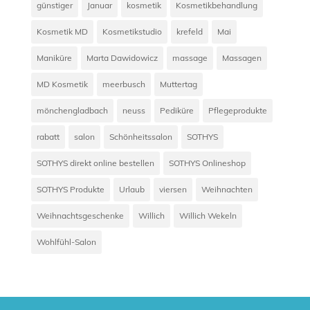
günstiger
Januar
kosmetik
Kosmetikbehandlung
Kosmetik MD
Kosmetikstudio
krefeld
Mai
Maniküre
Marta Dawidowicz
massage
Massagen
MD Kosmetik
meerbusch
Muttertag
mönchengladbach
neuss
Pediküre
Pflegeprodukte
rabatt
salon
Schönheitssalon
SOTHYS
SOTHYS direkt online bestellen
SOTHYS Onlineshop
SOTHYS Produkte
Urlaub
viersen
Weihnachten
Weihnachtsgeschenke
Willich
Willich Wekeln
Wohlfühl-Salon