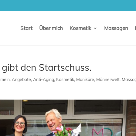
Start
Über mich
Kosmetik
Massagen
 gibt den Startschuss.
emein
,
Angebote
,
Anti-Aging
,
Kosmetik
,
Maniküre
,
Männerwelt
,
Massa