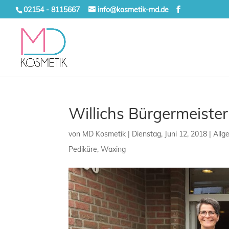
02154 - 8115667
info@kosmetik-md.de
Willichs Bürgermeister
von
MD Kosmetik
|
Dienstag, Juni 12, 2018
|
Allg
Pediküre
,
Waxing