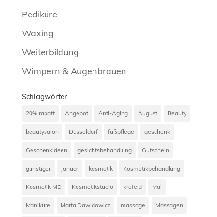
Pediküre
Waxing
Weiterbildung
Wimpern & Augenbrauen
Schlagwörter
20% rabatt
Angebot
Anti-Aging
August
Beauty
beautysalon
Düsseldorf
fußpflege
geschenk
Geschenkideen
gesichtsbehandlung
Gutschein
günstiger
Januar
kosmetik
Kosmetikbehandlung
Kosmetik MD
Kosmetikstudio
krefeld
Mai
Maniküre
Marta Dawidowicz
massage
Massagen