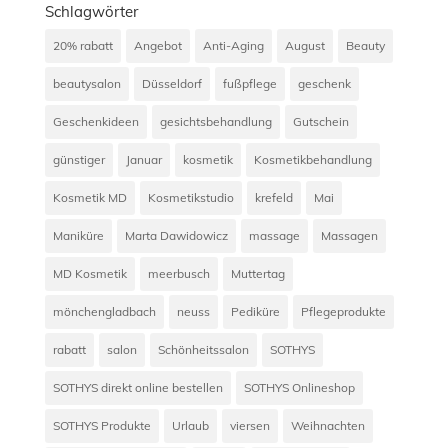
Schlagwörter
20% rabatt
Angebot
Anti-Aging
August
Beauty
beautysalon
Düsseldorf
fußpflege
geschenk
Geschenkideen
gesichtsbehandlung
Gutschein
günstiger
Januar
kosmetik
Kosmetikbehandlung
Kosmetik MD
Kosmetikstudio
krefeld
Mai
Maniküre
Marta Dawidowicz
massage
Massagen
MD Kosmetik
meerbusch
Muttertag
mönchengladbach
neuss
Pediküre
Pflegeprodukte
rabatt
salon
Schönheitssalon
SOTHYS
SOTHYS direkt online bestellen
SOTHYS Onlineshop
SOTHYS Produkte
Urlaub
viersen
Weihnachten