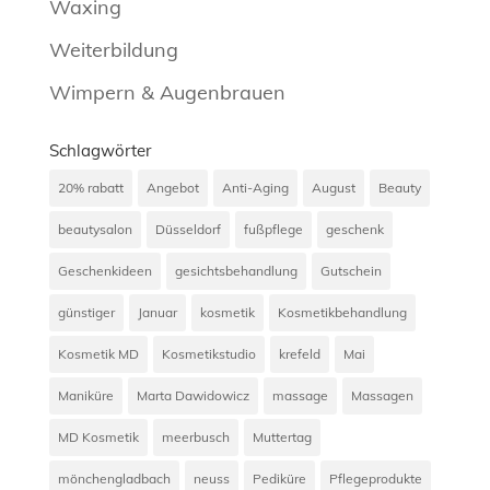
Waxing
Weiterbildung
Wimpern & Augenbrauen
Schlagwörter
20% rabatt
Angebot
Anti-Aging
August
Beauty
beautysalon
Düsseldorf
fußpflege
geschenk
Geschenkideen
gesichtsbehandlung
Gutschein
günstiger
Januar
kosmetik
Kosmetikbehandlung
Kosmetik MD
Kosmetikstudio
krefeld
Mai
Maniküre
Marta Dawidowicz
massage
Massagen
MD Kosmetik
meerbusch
Muttertag
mönchengladbach
neuss
Pediküre
Pflegeprodukte