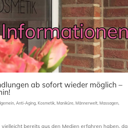
ndlungen ab sofort wieder möglich –
min!
llgemein
,
Anti-Aging
,
Kosmetik
,
Maniküre
,
Männerwelt
,
Massagen
,
vielleicht bereits aus den Medien erfahren haben, da