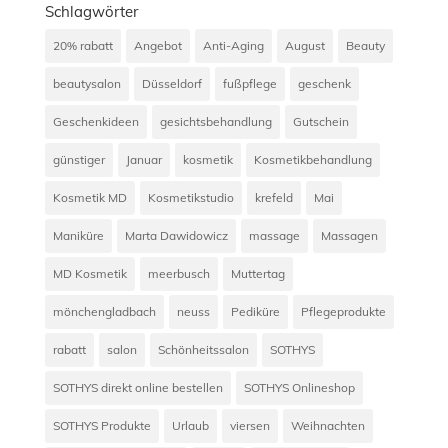
Schlagwörter
20% rabatt
Angebot
Anti-Aging
August
Beauty
beautysalon
Düsseldorf
fußpflege
geschenk
Geschenkideen
gesichtsbehandlung
Gutschein
günstiger
Januar
kosmetik
Kosmetikbehandlung
Kosmetik MD
Kosmetikstudio
krefeld
Mai
Maniküre
Marta Dawidowicz
massage
Massagen
MD Kosmetik
meerbusch
Muttertag
mönchengladbach
neuss
Pediküre
Pflegeprodukte
rabatt
salon
Schönheitssalon
SOTHYS
SOTHYS direkt online bestellen
SOTHYS Onlineshop
SOTHYS Produkte
Urlaub
viersen
Weihnachten