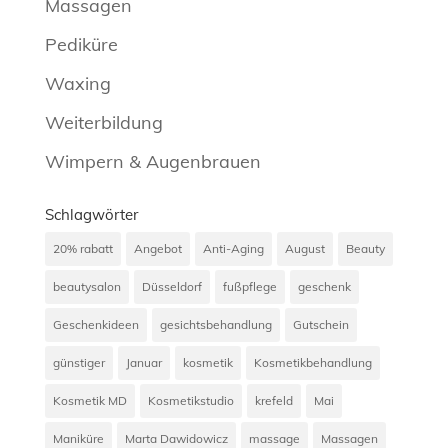
Massagen
Pediküre
Waxing
Weiterbildung
Wimpern & Augenbrauen
Schlagwörter
20% rabatt
Angebot
Anti-Aging
August
Beauty
beautysalon
Düsseldorf
fußpflege
geschenk
Geschenkideen
gesichtsbehandlung
Gutschein
günstiger
Januar
kosmetik
Kosmetikbehandlung
Kosmetik MD
Kosmetikstudio
krefeld
Mai
Maniküre
Marta Dawidowicz
massage
Massagen