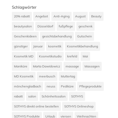
Schlagwörter
20% rabatt
Angebot
Anti-Aging
August
Beauty
beautysalon
Düsseldorf
fußpflege
geschenk
Geschenkideen
gesichtsbehandlung
Gutschein
günstiger
Januar
kosmetik
Kosmetikbehandlung
Kosmetik MD
Kosmetikstudio
krefeld
Mai
Maniküre
Marta Dawidowicz
massage
Massagen
MD Kosmetik
meerbusch
Muttertag
mönchengladbach
neuss
Pediküre
Pflegeprodukte
rabatt
salon
Schönheitssalon
SOTHYS
SOTHYS direkt online bestellen
SOTHYS Onlineshop
SOTHYS Produkte
Urlaub
viersen
Weihnachten