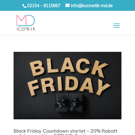
02154 - 8115667
info@kosmetik-md.de
Black Friday Countdown startet – 20% Rabatt