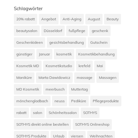
Schlagwörter
20% rabatt
Angebot
Anti-Aging
August
Beauty
beautysalon
Düsseldorf
fußpflege
geschenk
Geschenkideen
gesichtsbehandlung
Gutschein
günstiger
Januar
kosmetik
Kosmetikbehandlung
Kosmetik MD
Kosmetikstudio
krefeld
Mai
Maniküre
Marta Dawidowicz
massage
Massagen
MD Kosmetik
meerbusch
Muttertag
mönchengladbach
neuss
Pediküre
Pflegeprodukte
rabatt
salon
Schönheitssalon
SOTHYS
SOTHYS direkt online bestellen
SOTHYS Onlineshop
SOTHYS Produkte
Urlaub
viersen
Weihnachten