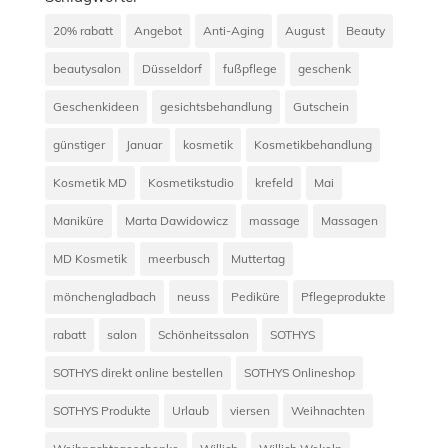
20% rabatt
Angebot
Anti-Aging
August
Beauty
beautysalon
Düsseldorf
fußpflege
geschenk
Geschenkideen
gesichtsbehandlung
Gutschein
günstiger
Januar
kosmetik
Kosmetikbehandlung
Kosmetik MD
Kosmetikstudio
krefeld
Mai
Maniküre
Marta Dawidowicz
massage
Massagen
MD Kosmetik
meerbusch
Muttertag
mönchengladbach
neuss
Pediküre
Pflegeprodukte
rabatt
salon
Schönheitssalon
SOTHYS
SOTHYS direkt online bestellen
SOTHYS Onlineshop
SOTHYS Produkte
Urlaub
viersen
Weihnachten