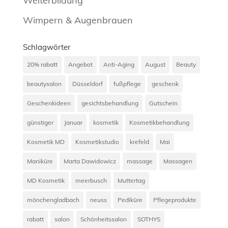
Weiterbildung
Wimpern & Augenbrauen
Schlagwörter
20% rabatt
Angebot
Anti-Aging
August
Beauty
beautysalon
Düsseldorf
fußpflege
geschenk
Geschenkideen
gesichtsbehandlung
Gutschein
günstiger
Januar
kosmetik
Kosmetikbehandlung
Kosmetik MD
Kosmetikstudio
krefeld
Mai
Maniküre
Marta Dawidowicz
massage
Massagen
MD Kosmetik
meerbusch
Muttertag
mönchengladbach
neuss
Pediküre
Pflegeprodukte
rabatt
salon
Schönheitssalon
SOTHYS