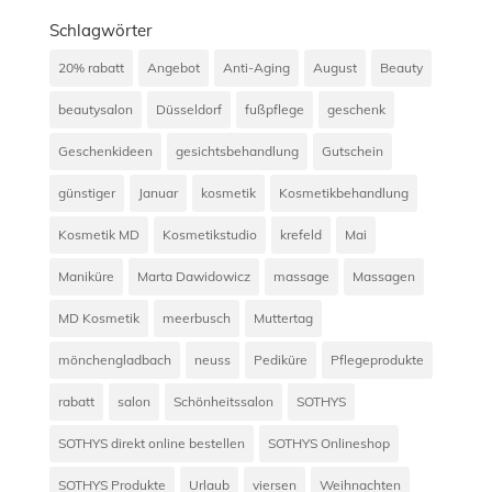
Schlagwörter
20% rabatt
Angebot
Anti-Aging
August
Beauty
beautysalon
Düsseldorf
fußpflege
geschenk
Geschenkideen
gesichtsbehandlung
Gutschein
günstiger
Januar
kosmetik
Kosmetikbehandlung
Kosmetik MD
Kosmetikstudio
krefeld
Mai
Maniküre
Marta Dawidowicz
massage
Massagen
MD Kosmetik
meerbusch
Muttertag
mönchengladbach
neuss
Pediküre
Pflegeprodukte
rabatt
salon
Schönheitssalon
SOTHYS
SOTHYS direkt online bestellen
SOTHYS Onlineshop
SOTHYS Produkte
Urlaub
viersen
Weihnachten