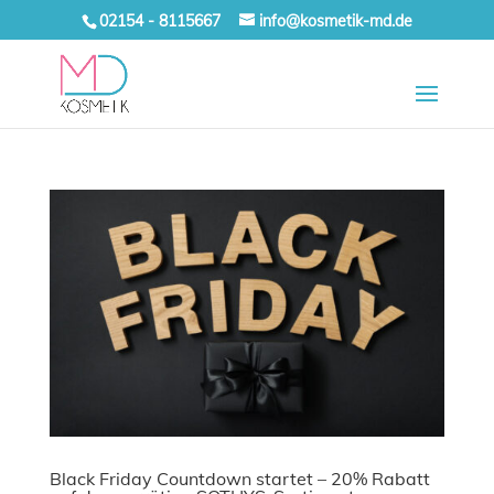
02154 - 8115667
info@kosmetik-md.de
Black Friday Countdown startet – 20% Rabatt