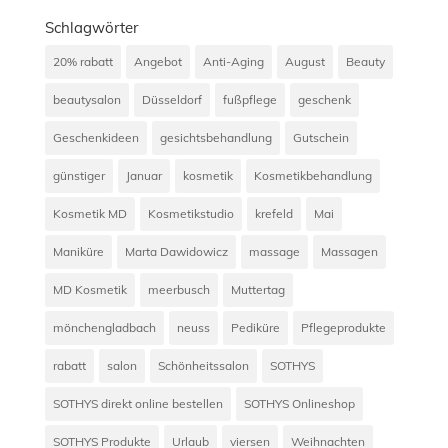
Schlagwörter
20% rabatt
Angebot
Anti-Aging
August
Beauty
beautysalon
Düsseldorf
fußpflege
geschenk
Geschenkideen
gesichtsbehandlung
Gutschein
günstiger
Januar
kosmetik
Kosmetikbehandlung
Kosmetik MD
Kosmetikstudio
krefeld
Mai
Maniküre
Marta Dawidowicz
massage
Massagen
MD Kosmetik
meerbusch
Muttertag
mönchengladbach
neuss
Pediküre
Pflegeprodukte
rabatt
salon
Schönheitssalon
SOTHYS
SOTHYS direkt online bestellen
SOTHYS Onlineshop
SOTHYS Produkte
Urlaub
viersen
Weihnachten