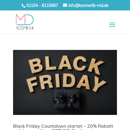
02154 - 8115667
info@kosmetik-md.de
Black Friday Countdown startet – 20% Rabatt