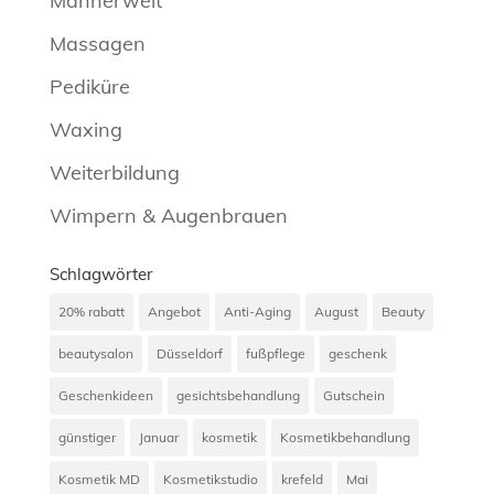
Männerwelt
Massagen
Pediküre
Waxing
Weiterbildung
Wimpern & Augenbrauen
Schlagwörter
20% rabatt
Angebot
Anti-Aging
August
Beauty
beautysalon
Düsseldorf
fußpflege
geschenk
Geschenkideen
gesichtsbehandlung
Gutschein
günstiger
Januar
kosmetik
Kosmetikbehandlung
Kosmetik MD
Kosmetikstudio
krefeld
Mai