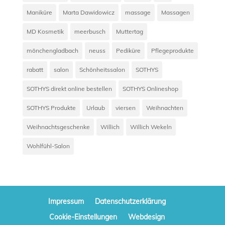
Maniküre
Marta Dawidowicz
massage
Massagen
MD Kosmetik
meerbusch
Muttertag
mönchengladbach
neuss
Pediküre
Pflegeprodukte
rabatt
salon
Schönheitssalon
SOTHYS
SOTHYS direkt online bestellen
SOTHYS Onlineshop
SOTHYS Produkte
Urlaub
viersen
Weihnachten
Weihnachtsgeschenke
Willich
Willich Wekeln
Wohlfühl-Salon
Impressum
Datenschutzerklärung
Cookie-Einstellungen
Webdesign