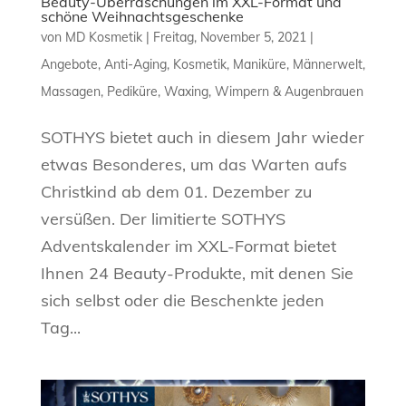
Beauty-Überraschungen im XXL-Format und
schöne Weihnachtsgeschenke
von
MD Kosmetik
|
Freitag, November 5, 2021
|
Angebote
,
Anti-Aging
,
Kosmetik
,
Maniküre
,
Männerwelt
,
Massagen
,
Pediküre
,
Waxing
,
Wimpern & Augenbrauen
SOTHYS bietet auch in diesem Jahr wieder
etwas Besonderes, um das Warten aufs
Christkind ab dem 01. Dezember zu
versüßen. Der limitierte SOTHYS
Adventskalender im XXL-Format bietet
Ihnen 24 Beauty-Produkte, mit denen Sie
sich selbst oder die Beschenkte jeden
Tag...