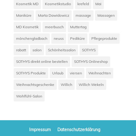
Kosmetik MD
Kosmetikstudio
krefeld
Mai
Maniküre
Marta Dawidowicz
massage
Massagen
MD Kosmetik
meerbusch
Muttertag
mönchengladbach
neuss
Pediküre
Pflegeprodukte
rabatt
salon
Schönheitssalon
SOTHYS
SOTHYS direkt online bestellen
SOTHYS Onlineshop
SOTHYS Produkte
Urlaub
viersen
Weihnachten
Weihnachtsgeschenke
Willich
Willich Wekeln
Wohlfühl-Salon
Impressum
Datenschutzerklärung