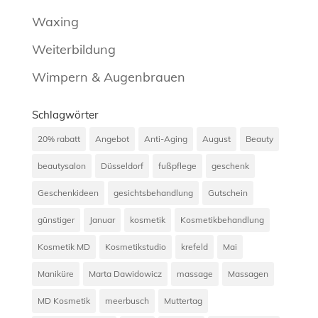
Waxing
Weiterbildung
Wimpern & Augenbrauen
Schlagwörter
20% rabatt
Angebot
Anti-Aging
August
Beauty
beautysalon
Düsseldorf
fußpflege
geschenk
Geschenkideen
gesichtsbehandlung
Gutschein
günstiger
Januar
kosmetik
Kosmetikbehandlung
Kosmetik MD
Kosmetikstudio
krefeld
Mai
Maniküre
Marta Dawidowicz
massage
Massagen
MD Kosmetik
meerbusch
Muttertag