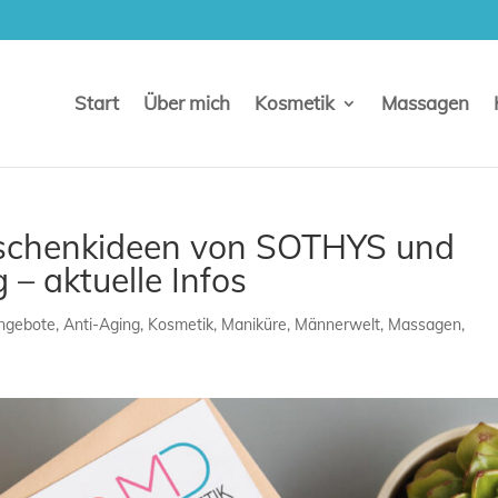
Start
Über mich
Kosmetik
Massagen
eschenkideen von SOTHYS und
– aktuelle Infos
ngebote
,
Anti-Aging
,
Kosmetik
,
Maniküre
,
Männerwelt
,
Massagen
,