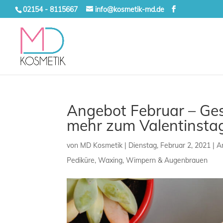
02154 - 8115667
info@kosmetik-md.de
Angebot Februar – G
mehr zum Valentinstag 
von
MD Kosmetik
|
Dienstag, Februar 2, 2021
|
A
Pediküre
,
Waxing
,
Wimpern & Augenbrauen