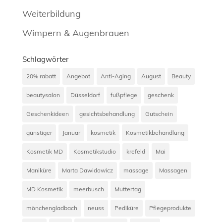
Weiterbildung
Wimpern & Augenbrauen
Schlagwörter
20% rabatt
Angebot
Anti-Aging
August
Beauty
beautysalon
Düsseldorf
fußpflege
geschenk
Geschenkideen
gesichtsbehandlung
Gutschein
günstiger
Januar
kosmetik
Kosmetikbehandlung
Kosmetik MD
Kosmetikstudio
krefeld
Mai
Maniküre
Marta Dawidowicz
massage
Massagen
MD Kosmetik
meerbusch
Muttertag
mönchengladbach
neuss
Pediküre
Pflegeprodukte